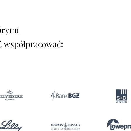
órymi
ć współpracować: