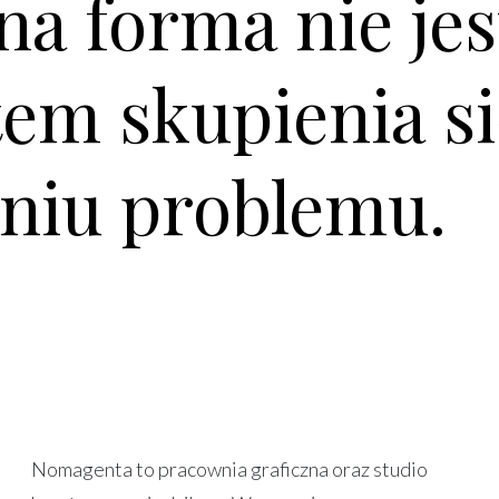
na forma nie jes
tem skupienia s
niu problemu.
Nomagenta to pracownia graficzna oraz studio