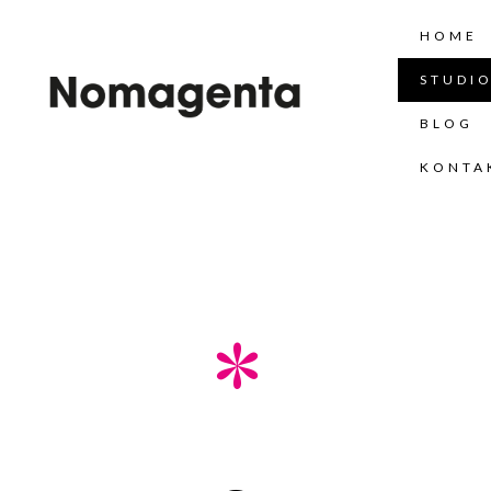
Skip
HOME
to
content
STUDI
BLOG
KONTA
*