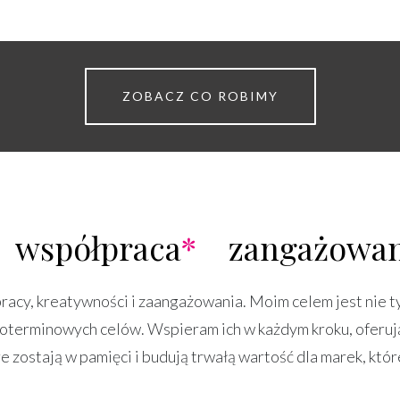
ZOBACZ CO ROBIMY
współpraca
*
zangażowan
racy, kreatywności i zaangażowania. Moim celem jest nie tyl
oterminowych celów. Wspieram ich w każdym kroku, oferują
e zostają w pamięci i budują trwałą wartość dla marek, któ