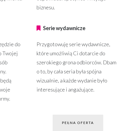
biznesu.
Serie wydawnicze
zędzie do
Przygotowuję serie wydawnicze,
o Twojej
które umożliwią Ci dotarcie do
osób
szerokiego grona odbiorców. Dbam
ny.
o to, by cała seria była spójna
e będą
wizualnie, a każde wydanie było
Twoje
interesujące i angażujące.
firmy.
PEŁNA OFERTA