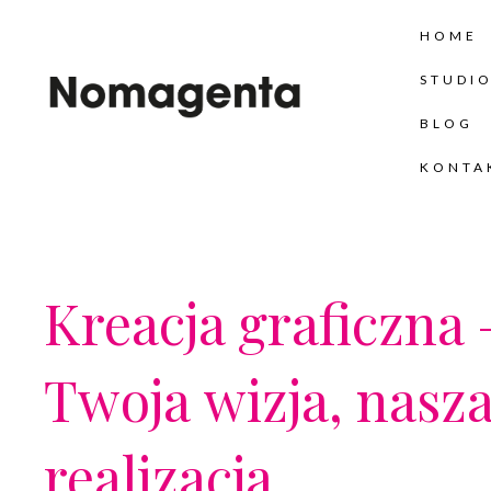
Skip
HOME
to
content
STUDI
BLOG
KONTA
Kreacja graficzna 
Twoja wizja, nasz
realizacja