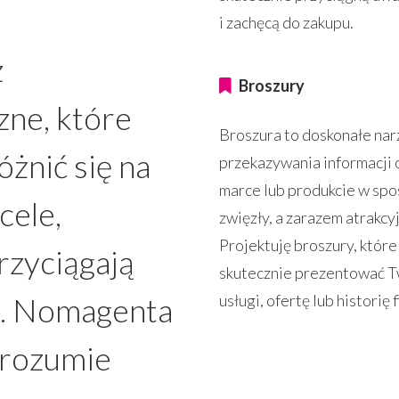
i zachęcą do zakupu.
z
Broszury
zne, które
Broszura to doskonałe nar
żnić się na
przekazywania informacji 
marce lub produkcie w sp
cele,
zwięzły, a zarazem atrakcyj
Projektuję broszury, któr
rzyciągają
skutecznie prezentować 
ę. Nomagenta
usługi, ofertę lub historię 
 rozumie