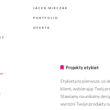
JACEK MIRCZAK
O
PORTFOLIO
OFERTA
KT
–
Projekty etykiet
Etykieta to pierwsze, co 
a
klient, wybierając Twój pr
Stawiamy na unikalny desi
wyróżni Twoje produkty na