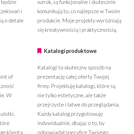
t będzie
wzrok, są funkcjonalne i skutecznie
zekiwań i
komunikują to, co najlepsze w Twoim
ią o detale
produkcie. Moje projekty wyróżniają
się kreatywnością i praktycznością.
Katalogi produktowe
Katalogi to skuteczny sposób na
int of
prezentację całej oferty Twojej
oczność
firmy. Projektuję katalogi, które są
ie. W
nie tylko estetyczne, ale także
a
przejrzyste i łatwe do przeglądania.
ulotki,
Każdy katalog przygotowuję
które
indywidualnie, dbając o to, by
gę klienta
odpowiadał specyfice Twojego