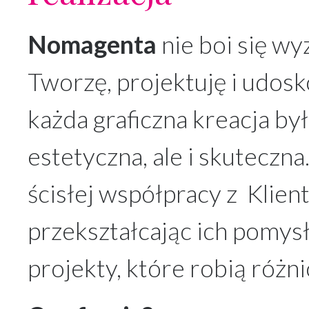
Nomagenta
nie boi się wy
Tworzę, projektuję i udos
każda graficzna kreacja był
estetyczna, ale i skuteczn
ścisłej współpracy z Klien
przekształcając ich pomys
projekty, które robią różni