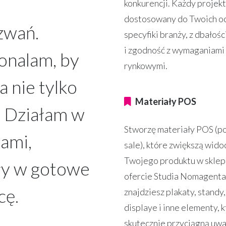
konkurencji. Każdy projek
dostosowany do Twoich oc
zwań.
specyfiki branży, z dbałośc
i zgodność z wymaganiami
konalam, by
rynkowymi.
a nie tylko
Materiały POS
a. Działam w
Stworzę materiały POS (po
tami,
sale), które zwiększą wid
Twojego produktu w sklep
ły w gotowe
ofercie Studia Nomagent
cę.
znajdziesz plakaty, standy, 
displaye i inne elementy, 
skutecznie przyciągną uwa